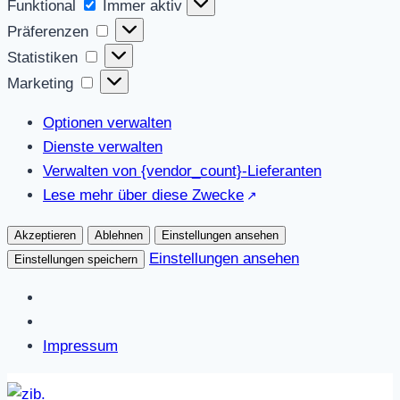
Funktional
Funktional
Immer aktiv
Präferenzen
Präferenzen
Statistiken
Statistiken
Marketing
Marketing
Optionen verwalten
Dienste verwalten
Verwalten von {vendor_count}-Lieferanten
Lese mehr über diese Zwecke
Akzeptieren
Ablehnen
Einstellungen ansehen
Einstellungen ansehen
Einstellungen speichern
Impressum
Zum